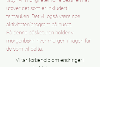
tilbyr vi muligheter for å bestille mat
utover det som er inkludert i
temauken. Det vil også være noe
aktiviteter/program på huset.
På denne påsketuren holder vi
morgenbønn hver morgen i hagen für
de som vil delta.
Vi tar forbehold om endringer i
opholdets program.
Oppholdet inkluderer:
4 Übernachtungen mit frokost
Transport bis zu den Flyplassen
Måltider + et glass drikke som star
spezifiziert i programmat er
inkludert (
uthevet).
Utflukter, Transport und Führung.
Benyttelse av alt det Casa Olivar har å