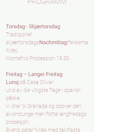
PROGRAMM
Torsdag - Skjærtorsdag
Tradisjonell
skjærtorsdags
Nachmittag
(fellesma
ltide)
.
Montefrio Prozession 19.30.
Freitag – Langer Freitag
Lunsj
på Casa Olivar.
Und av die vitigste Tage i spansk
påske.
Vi drar til Granada og oppver den
alvorstunge men flotte langfredags
prosesjon.
Byens gater fylles med taktfaste