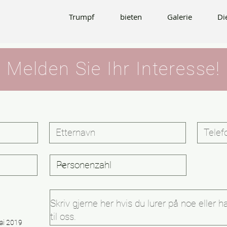
bieten
Galerie
Die Info
Kontakt
Trumpf
bieten
Galerie
Di
Melden Sie Ihr Interesse!
ai 2019