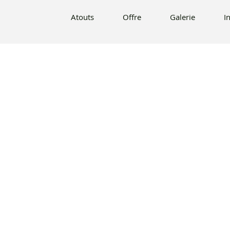
Offre
Galerie
Info
Contact
R
Atouts
Offre
Galerie
I