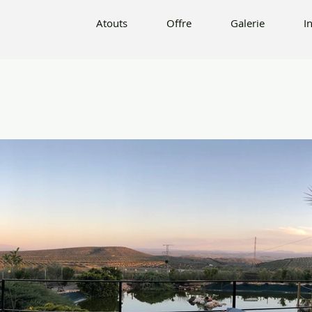
Offre
Galerie
Info
Contact
R
Atouts
Offre
Galerie
I