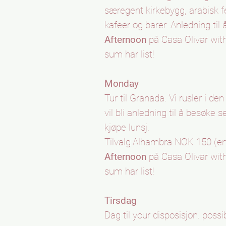
særegent kirkebygg, arabisk f
kafeer og barer. Anledning til å
Afternoon
på Casa Olivar wit
sum har list!
Monday
Tur til Granada. Vi rusler i de
vil bli anledning til å besøke 
kjøpe lunsj.
Tilvalg
Alhambra NOK 150 (ent
Afternoon
på Casa Olivar wit
sum har list!
Tirsdag
Dag til your disposisjon. possib