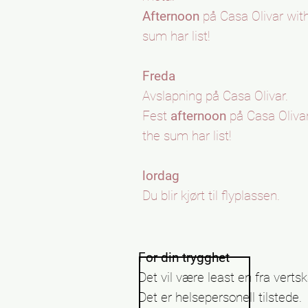
Afternoon
på Casa Olivar wit
sum har list!
Freda
Avslapning på Casa Olivar.
Fest
afternoon
på Casa Oliva
the sum har list!
lordag
Du blir kjørt til flyplassen.
For din trygghet
Det vil være least en fra verts
Det er helsepersonell tilstede.