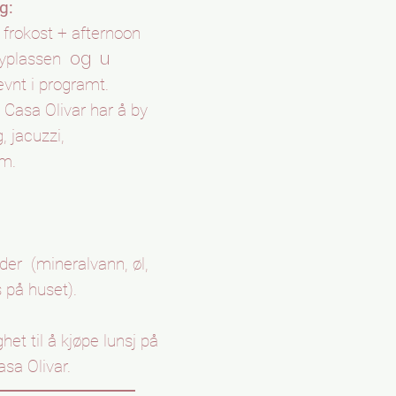
g:
 frokost + afternoon
og
u
flyplassen
evnt i programt.
t Casa Olivar har å by
 jacuzzi,
m.
der
(mineralvann, øl,
 på huset).
het til å kjøpe lunsj på
asa Olivar.