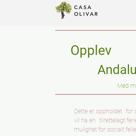
CASA
Assets
OLIVAR
Opplev
Andalu
Med me
Dette er oppholdet
for
vil ha en
tilrettelagt fe
mulighet for socialt fel