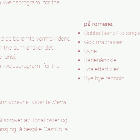
h kveldsprogram
for the
på romene:
Dobbeltseng/ to singl
ed de berømte varmekildene
God madrasser
or the sum ønsker det.
Dyne
 lunsj.
Badehåndkle
h kveldsprogram
for the
Toalettartikler
Bye bye renhold
amilydrevne
ysterite
Sierra
.
aksprøver av
local oster og
unsj og
å besøke Castillo la