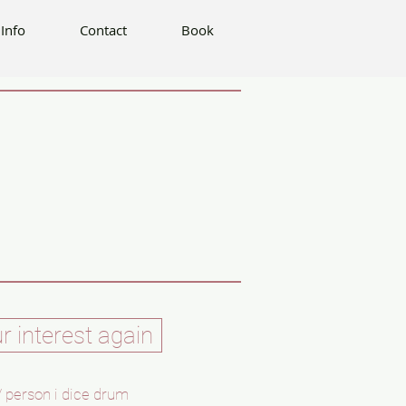
Book
Info
Contact
Book
r interest again
 person i dice drum