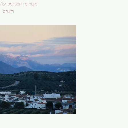
5/ person i single
drum