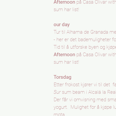
Afternoon
på Casa Olivar wit
sum har list!
our day
Tur til Alhama de Granada m
- her er det bademuligheter f
Tid til å utforske byen og kjøpe
Afternoon
på Casa Olivar wit
sum har list!
Torsdag
Etter frokost kjører vi til det
f
Sur
sum beam i Alcalá la Real
Der får vi omvisning med sm
yogurt.
Mulighet for å kjøpe l
mota.