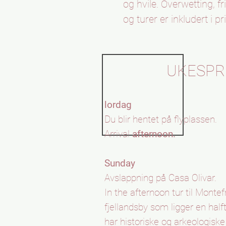
og hvile. Overwetting, f
og turer er inkludert i pr
UKESP
lordag
Du blir hentet på flyplassen.
Arrival
afternoon.
Sunday
Avslappning på Casa Olivar.
In the afternoon tur til Monte
fjellandsby som ligger en half
har historiske og arkeologiske