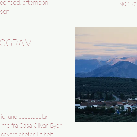
ried food, afternoon
NOK 727
isen.
ROGRAM
frio, and spectacular
time fra Casa Olivar. Byen
 severdigheter. Et helt