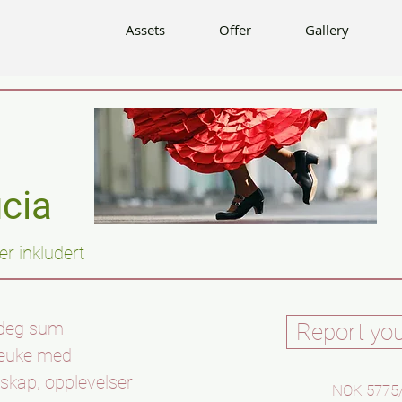
Offer
Gallery
Info
Contact
Assets
Offer
Gallery
cia
r inkludert
 deg sum
Report you
rieuke med
leskap, opplevelser
NOK 5775/