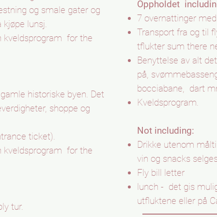
Oppholdet
includin
estning og smale gater og
7 overnattinger med
 kjøpe lunsj.
Transport fra og til 
h kveldsprogram
for the
tflukter sum there n
Benyttelse av alt de
på, svømmebasseng,
bocciabane,
dart m
n gamle historiske byen. Det
Kveldsprogram.
severdigheter, shoppe og
Not including:
rance ticket).
Drikke utenom målti
h kveldsprogram
for the
vin og snacks selges
Fly bill letter
lunch -
det gis mulig
utfluktene eller på C
ly tur.