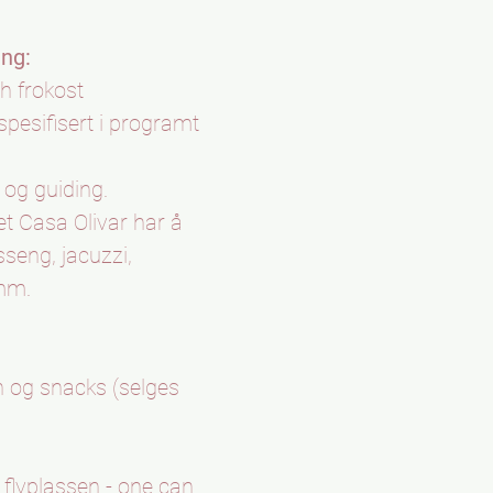
ing:
h frokost
spesifisert i programt
t og guiding.
et Casa Olivar har å
eng, jacuzzi,
mm.
in og snacks (selges
a flyplassen - one can