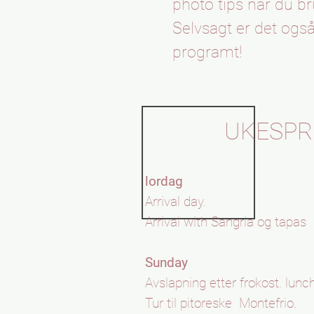
photo tips når du br
Selvsagt er det ogs
programt!
UKESP
lordag
Arrival day.
Arrival with Sangria og tapas
Sunday
Avslapning etter frokost. lunch
Tur til pitoreske
Montefrio.