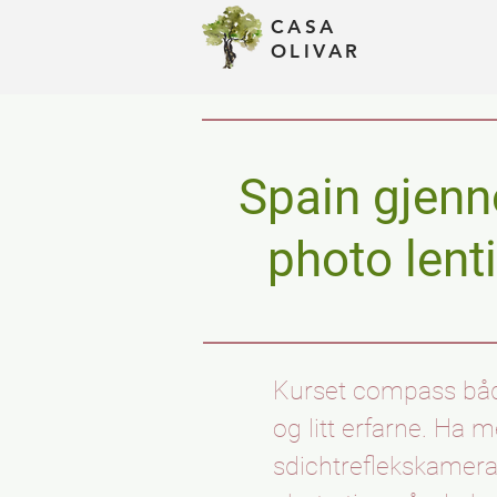
CASA
Assets
OLIVAR
Spain gje
photo lent
Kurset compass bå
og litt erfarne. Ha 
sdichtreflekskamera, 