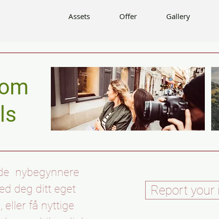
Offer
Gallery
Info
Contact
Assets
Offer
Gallery
nnom
ils
de nybegynnere
med deg ditt eget
Report your 
eller få nyttige