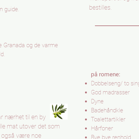
bestilles.
n guide.
de Granada og de varme
ld.
på romene:
Dobbelseng/ to sin
God madrasser
Dyne
Badehåndkle
ar nærhet til en by
Toalettartikler
ille mat utover det som
Hårfoner
il også være noe
Bye bye renhold