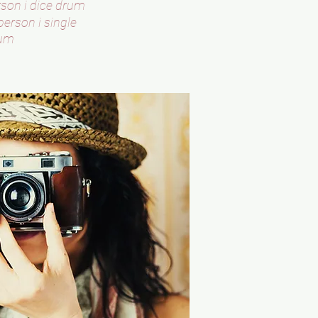
son i dice drum
erson i single
um