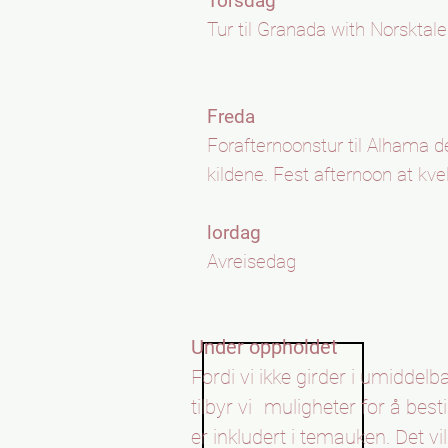
Torsdag
Tur til Granada with Norsktale
Freda
Forafternoonstur til Alhama 
kildene. Fest afternoon at kve
lordag
Avreisedag
Under oppholdet
Fordi vi ikke girder i umiddelb
tilbyr vi
muligheter for å best
er inkludert i temauken. Det v