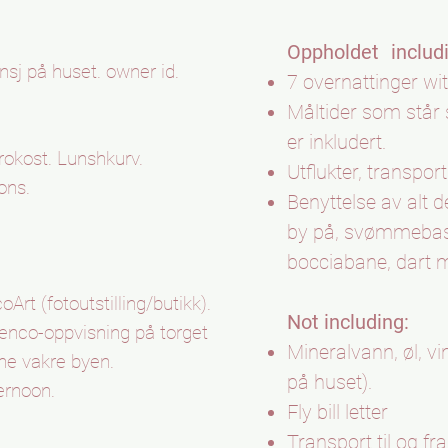
Oppholdet
includ
nsj på huset. owner id.
7 overnattinger wit
Måltider som står 
er inkludert.
frokost. Lunshkurv.
Utflukter, transpor
ons.
Benyttelse av alt d
by på, svømmebass
bocciabane, dart 
oArt (fotoutstilling/butikk).
Not including:
enco-oppvisning på torget
Mineralvann, øl, v
nne vakre byen.
på huset).
ernoon.
Fly bill letter
Transport til og fr