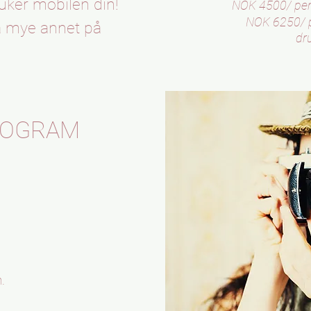
uker mobilen din!
NOK 4500/ per
NOK 6250/ p
å mye annet på
dr
ROGRAM
.